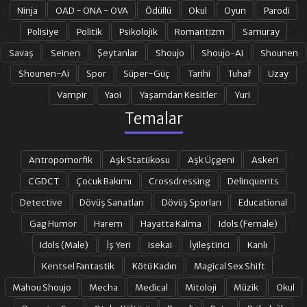
Ninja
OAD - ONA - OVA
Ödüllü
Okul
Oyun
Parodi
Polisiye
Politik
Psikolojik
Romantizm
Samuray
Savaş
Seinen
Şeytanlar
Shoujo
Shoujo-Ai
Shounen
Shounen-Ai
Spor
Süper-Güç
Tarihi
Tuhaf
Uzay
Vampir
Yaoi
Yaşamdan Kesitler
Yuri
Temalar
Antropomorfik
Aşk Statükosu
Aşk Üçgeni
Askeri
CGDCT
Çocuk Bakımı
Crossdressing
Delinquents
Detective
Dövüş Sanatları
Dövüş Sporları
Educational
Gag Humor
Harem
Hayatta Kalma
Idols (Female)
Idols (Male)
İş Yeri
Isekai
İyileştirici
Kanlı
Kentsel Fantastik
Kötü Kadın
Magical Sex Shift
Mahou Shoujo
Mecha
Medical
Mitoloji
Müzik
Okul