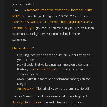
yayınlanmaktadır.
aksiyon
macera
romantik
komedi
bilim
Sitemizde
,
,
,
,
kurgu
anime izle
ve daha birçok kategoride
yebilirsiniz.
One Piece
Naruto
Attack on Titan
Jujutsu Kaisen
,
,
,
,
Demon Slayer
gibi popüler animelerin yanı sıra, az bilinen
yapımları da türkçe altyazılı olarak takipçilerimize
sunuyoruz.
Neden Anizm?
Günlük güncellenen
anime bölümleri ile her zaman en
yeni içerikler
HD kalitede, hızlı ve kesintisiz
anime izle
me deneyimi
Profesyonel
fansub ekipleri
tarafından hazırlanan
türkçe altyazılar
Mobil uyumlu tasarım ile her cihazdan rahatça anime
izleyin
Anime takvimi
ile haftalık yayın programını takip edin
anime izle
Hemen ücretsiz üye olun ve
meye başlayın!
Tavsiye Robotumuz
ile zevkinize uygun animeleri