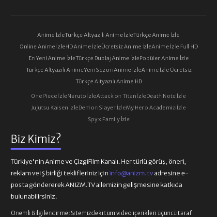
Anime İzle
Türkçe Altyazılı Anime İzle
Türkçe Anime İzle
Online Anime İzle
HD Anime İzle
Ücretsiz Anime İzle
Anime İzle Full HD
En Yeni Anime İzle
Türkçe Dublaj Anime İzle
Popüler Anime İzle
Türkçe Altyazılı Anime
Yeni Sezon Anime İzle
Anime İzle Ücretsiz
Türkçe Altyazılı Anime HD
One Piece İzle
Naruto İzle
Attack on Titan İzle
Death Note İzle
Jujutsu Kaisen İzle
Demon Slayer İzle
My Hero Academia İzle
Spy x Family İzle
Biz Kimiz?
Türkiye'nin Anime ve ÇizgiFilm Kanalı. Her türlü görüş, öneri,
reklam ve iş birliği teklifleriniz için
info@anizm.tv
adresine e-
posta göndererek ANIZM.TV ailemizin gelişmesine katkıda
bulunabilirsiniz.
Önemli Bilgilendirme:
Sitemizdeki tüm video içerikleri üçüncü taraf