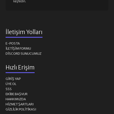
keşfedin.
İletişim Yolları
E-POSTA
İLETIŞIM FORMU
DISCORD SUNUCUMUZ
Hızlı Erişim
GIRIŞ YAP
ÜYE OL
SSS
EKIBE BAŞVUR
HAKKIMIZDA
HIZMET ŞARTLARI
GIZLILIK POLITIKASI