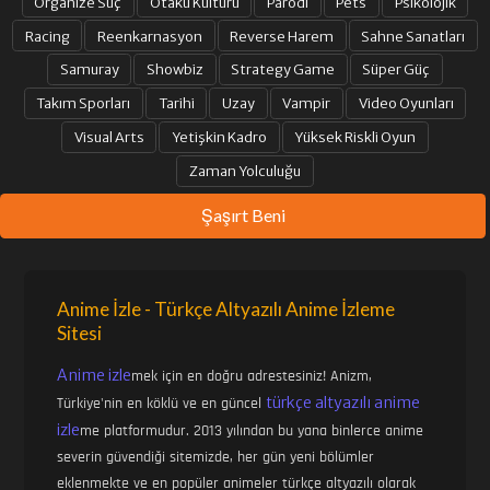
Organize Suç
Otaku Kültürü
Parodi
Pets
Psikolojik
Racing
Reenkarnasyon
Reverse Harem
Sahne Sanatları
Samuray
Showbiz
Strategy Game
Süper Güç
Takım Sporları
Tarihi
Uzay
Vampir
Video Oyunları
Visual Arts
Yetişkin Kadro
Yüksek Riskli Oyun
Zaman Yolculuğu
Şaşırt Beni
Anime İzle - Türkçe Altyazılı Anime İzleme
Sitesi
Anime izle
mek için en doğru adrestesiniz! Anizm,
türkçe altyazılı anime
Türkiye'nin en köklü ve en güncel
izle
me platformudur. 2013 yılından bu yana binlerce anime
severin güvendiği sitemizde, her gün yeni bölümler
eklenmekte ve en popüler animeler türkçe altyazılı olarak