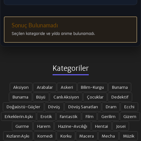
Sonuç Bulunamadı
Seçilen kategoride ve yılda anime bulunamadı.
Kategoriler
Aksiyon
Arabalar
Askeri
Bilim-Kurgu
Bunama
Bunama
Büyü
Canlı Aksiyon
Çocuklar
Dedektif
Doğaüstü-Güçler
Dövüş
Dövüş Sanatları
Dram
Ecchi
Erkeklerin Aşkı
Erotik
Fantastik
Film
Gerilim
Gizem
Gurme
Harem
Hazine-Avcılığı
Hentai
Josei
Kızların Aşkı
Komedi
Korku
Macera
Mecha
Müzik