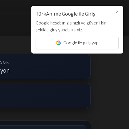
×
TürkAnime Google ile Giriş
Google hesabınızla hızlı ve güvenli bir
Üye Ol
Giriş Yap
şekilde giriş yapabilirsiniz.
Google ile giriş yap
EGORI
iyon