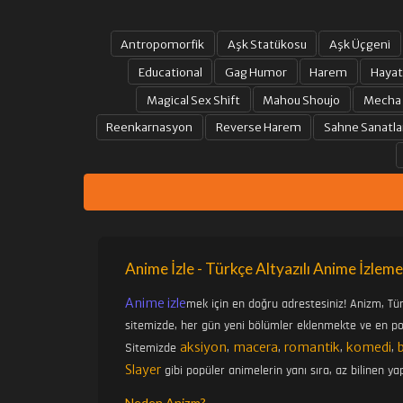
Antropomorfik
Aşk Statükosu
Aşk Üçgeni
Educational
Gag Humor
Harem
Hayat
Magical Sex Shift
Mahou Shoujo
Mecha
Reenkarnasyon
Reverse Harem
Sahne Sanatla
Anime İzle - Türkçe Altyazılı Anime İzleme
Anime izle
mek için en doğru adrestesiniz! Anizm, Tü
sitemizde, her gün yeni bölümler eklenmekte ve en pop
aksiyon
macera
romantik
komedi
Sitemizde
,
,
,
,
Slayer
gibi popüler animelerin yanı sıra, az bilinen yap
Neden Anizm?