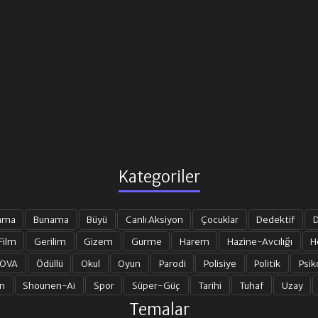
Kategoriler
ama
Bunama
Büyü
Canlı Aksiyon
Çocuklar
Dedektif
D
Film
Gerilim
Gizem
Gurme
Harem
Hazine-Avcılığı
H
 OVA
Ödüllü
Okul
Oyun
Parodi
Polisiye
Politik
Psik
n
Shounen-Ai
Spor
Süper-Güç
Tarihi
Tuhaf
Uzay
Temalar