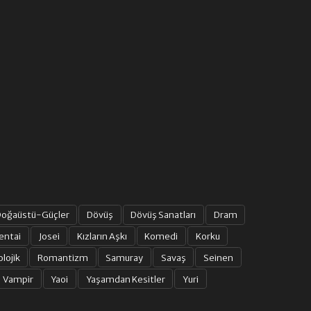
oğaüstü-Güçler
Dövüş
Dövüş Sanatları
Dram
entai
Josei
Kızların Aşkı
Komedi
Korku
olojik
Romantizm
Samuray
Savaş
Seinen
Vampir
Yaoi
Yaşamdan Kesitler
Yuri