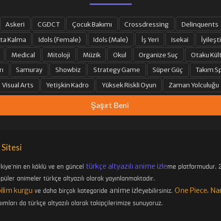
Askeri
CGDCT
Çocuk Bakımı
Crossdressing
Delinquents
ta Kalma
Idols (Female)
Idols (Male)
İş Yeri
Isekai
İyileşti
Medical
Mitoloji
Müzik
Okul
Organize Suç
Otaku Kül
rı
Samuray
Showbiz
Strategy Game
Süper Güç
Takım Sp
Visual Arts
Yetişkin Kadro
Yüksek Riskli Oyun
Zaman Yolculuğu
Şaşırt Beni
 Sitesi
türkçe altyazılı anime izle
rkiye'nin en köklü ve en güncel
me platformudur. 2
üler animeler türkçe altyazılı olarak yayınlanmaktadır.
bilim kurgu
anime izle
One Piece
Na
ve daha birçok kategoride
yebilirsiniz.
,
ımları da türkçe altyazılı olarak takipçilerimize sunuyoruz.