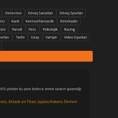
Detective
Dövüş Sanatları
Dövüş Sporları
rici
Kanlı
Kentsel Fantastik
Kötü Kadın
türü
Parodi
Pets
Psikolojik
Racing
orları
Tarihi
Uzay
Vampir
Video Oyunları
013 yılından bu yana binlerce anime severin güvendiği
ruto
Attack on Titan
Jujutsu Kaisen
Demon
,
,
,