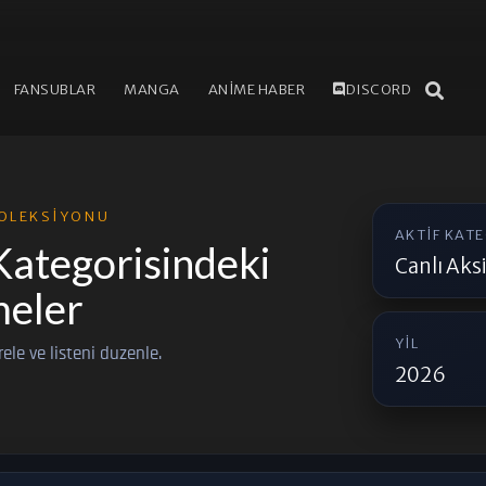
FANSUBLAR
MANGA
ANİME HABER
DISCORD
OLEKSIYONU
AKTIF KAT
Kategorisindeki
Canlı Aks
eler
YIL
trele ve listeni duzenle.
2026