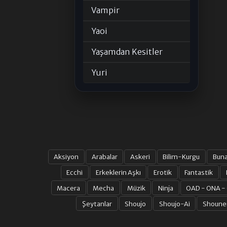
Vampir
Yaoi
Yaşamdan Kesitler
Yuri
Aksiyon
Arabalar
Askeri
Bilim-Kurgu
Bun
Ecchi
Erkeklerin Aşkı
Erotik
Fantastik
Macera
Mecha
Müzik
Ninja
OAD - ONA -
Şeytanlar
Shoujo
Shoujo-Ai
Shoune