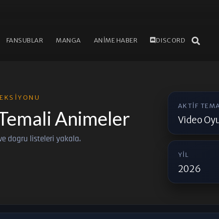
FANSUBLAR
MANGA
ANİME HABER
DISCORD
EKSIYONU
AKTIF TEM
Temali Animeler
Video Oyu
e ve dogru listeleri yakala.
YIL
2026