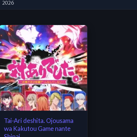
2026
Tai-Ari deshita. Ojousama
wa Kakutou Game nante
Shinai