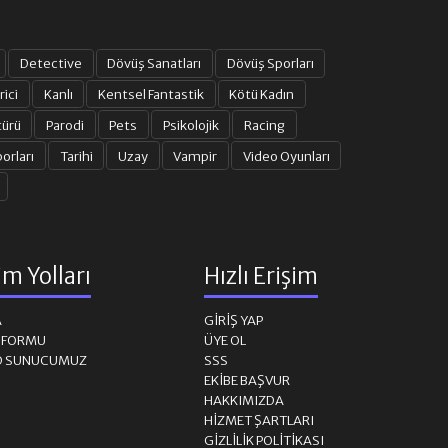
Detective
Dövüş Sanatları
Dövüş Sporları
rici
Kanlı
Kentsel Fantastik
Kötü Kadın
türü
Parodi
Pets
Psikolojik
Racing
orları
Tarihi
Uzay
Vampir
Video Oyunları
şim Yolları
Hızlı Erişim
A
GIRIŞ YAP
M FORMU
ÜYE OL
D SUNUCUMUZ
SSS
EKIBE BAŞVUR
HAKKIMIZDA
HIZMET ŞARTLARI
GIZLILIK POLITIKASI