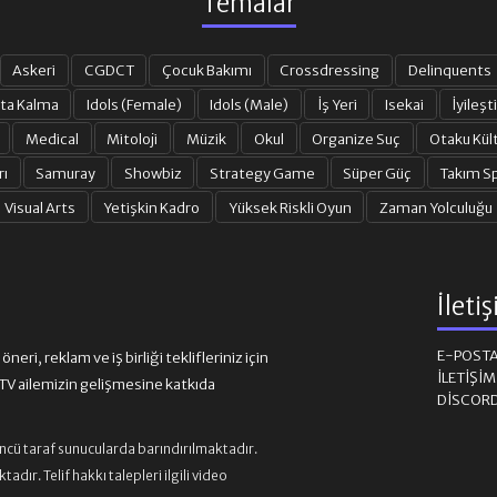
Temalar
Askeri
CGDCT
Çocuk Bakımı
Crossdressing
Delinquents
ta Kalma
Idols (Female)
Idols (Male)
İş Yeri
Isekai
İyileşti
Medical
Mitoloji
Müzik
Okul
Organize Suç
Otaku Kül
rı
Samuray
Showbiz
Strategy Game
Süper Güç
Takım Sp
Visual Arts
Yetişkin Kadro
Yüksek Riskli Oyun
Zaman Yolculuğu
İleti
E-POST
eri, reklam ve iş birliği teklifleriniz için
İLETIŞI
 ailemizin gelişmesine katkıda
DISCOR
üncü taraf sunucularda barındırılmaktadır.
ır. Telif hakkı talepleri ilgili video