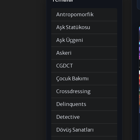
Antropomorfik
Aşk Statükosu
Aşk Üçgeni
Askeri
CGDCT
Çocuk Bakımı
Crossdressing
Delinquents
Detective
Dövüş Sanatları