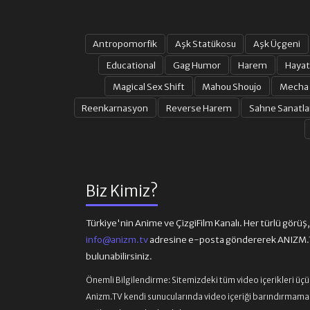
Antropomorfik
Aşk Statükosu
Aşk Üçgeni
Educational
Gag Humor
Harem
Hayat
Magical Sex Shift
Mahou Shoujo
Mecha
Reenkarnasyon
Reverse Harem
Sahne Sanatla
Biz Kimiz?
Türkiye'nin Anime ve ÇizgiFilm Kanalı. Her türlü görüş, ön
info@anizm.tv
adresine e-posta göndererek ANIZM.TV
bulunabilirsiniz.
Önemli Bilgilendirme:
Sitemizdeki tüm video içerikleri üç
Anizm.TV kendi sunucularında video içeriği barındırmamaktad