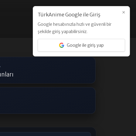
×
TürkAnime Google ile Giriş
Google hesabınızla hızlı ve güvenli bir
Üye Ol
Giriş Yap
şekilde giriş yapabilirsiniz.
Google ile giriş yap
A
nları