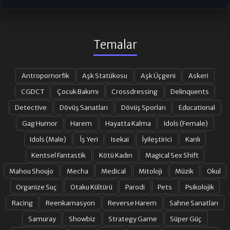
Temalar
Antropomorfik
Aşk Statükosu
Aşk Üçgeni
Askeri
CGDCT
Çocuk Bakımı
Crossdressing
Delinquents
Detective
Dövüş Sanatları
Dövüş Sporları
Educational
Gag Humor
Harem
Hayatta Kalma
Idols (Female)
Idols (Male)
İş Yeri
Isekai
İyileştirici
Kanlı
Kentsel Fantastik
Kötü Kadın
Magical Sex Shift
Mahou Shoujo
Mecha
Medical
Mitoloji
Müzik
Okul
Organize Suç
Otaku Kültürü
Parodi
Pets
Psikolojik
Racing
Reenkarnasyon
Reverse Harem
Sahne Sanatları
Samuray
Showbiz
Strategy Game
Süper Güç