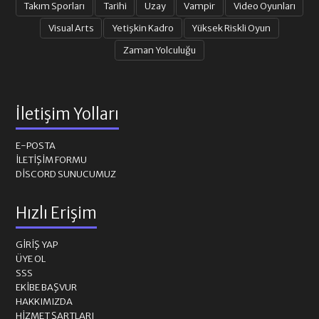
Takım Sporları
Tarihi
Uzay
Vampir
Video Oyunları
Visual Arts
Yetişkin Kadro
Yüksek Riskli Oyun
Zaman Yolculuğu
İletişim Yolları
E-POSTA
İLETIŞIM FORMU
DISCORD SUNUCUMUZ
Hızlı Erişim
GIRIŞ YAP
ÜYE OL
SSS
EKIBE BAŞVUR
HAKKIMIZDA
HIZMET ŞARTLARI