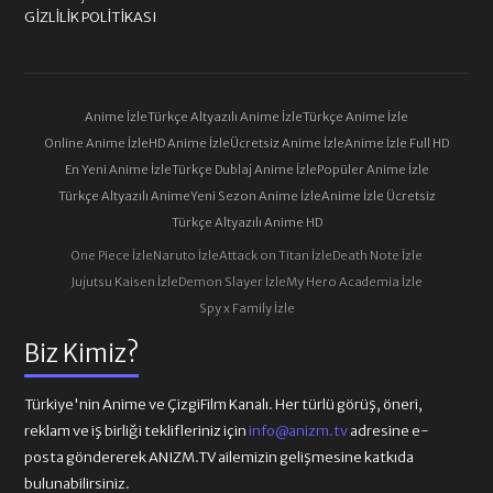
GIZLILIK POLITIKASI
Anime İzle
Türkçe Altyazılı Anime İzle
Türkçe Anime İzle
Online Anime İzle
HD Anime İzle
Ücretsiz Anime İzle
Anime İzle Full HD
En Yeni Anime İzle
Türkçe Dublaj Anime İzle
Popüler Anime İzle
Türkçe Altyazılı Anime
Yeni Sezon Anime İzle
Anime İzle Ücretsiz
Türkçe Altyazılı Anime HD
One Piece İzle
Naruto İzle
Attack on Titan İzle
Death Note İzle
Jujutsu Kaisen İzle
Demon Slayer İzle
My Hero Academia İzle
Spy x Family İzle
Biz Kimiz?
Türkiye'nin Anime ve ÇizgiFilm Kanalı. Her türlü görüş, öneri,
reklam ve iş birliği teklifleriniz için
info@anizm.tv
adresine e-
posta göndererek ANIZM.TV ailemizin gelişmesine katkıda
bulunabilirsiniz.