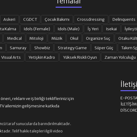
Temalar
Askeri
CGDCT
Çocuk Bakımı
Crossdressing
Delinquents
ta Kalma
Idols (Female)
Idols (Male)
İş Yeri
Isekai
İyileşti
Medical
Mitoloji
Müzik
Okul
Organize Suç
Otaku Kül
rı
Samuray
Showbiz
Strategy Game
Süper Güç
Takım Sp
Visual Arts
Yetişkin Kadro
Yüksek Riskli Oyun
Zaman Yolculuğu
İleti
E-POST
eri, reklam ve iş birliği teklifleriniz için
İLETIŞI
 ailemizin gelişmesine katkıda
DISCOR
üncü taraf sunucularda barındırılmaktadır.
ır. Telif hakkı talepleri ilgili video