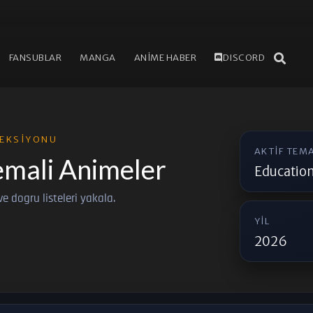
FANSUBLAR
MANGA
ANİME HABER
DISCORD
EKSIYONU
AKTIF TEM
emali Animeler
Education
e ve dogru listeleri yakala.
YIL
2026