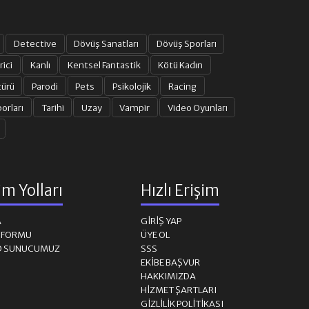
Detective
Dövüş Sanatları
Dövüş Sporları
rici
Kanlı
Kentsel Fantastik
Kötü Kadın
türü
Parodi
Pets
Psikolojik
Racing
orları
Tarihi
Uzay
Vampir
Video Oyunları
şim Yolları
Hızlı Erişim
A
GIRIŞ YAP
M FORMU
ÜYE OL
D SUNUCUMUZ
SSS
EKIBE BAŞVUR
HAKKIMIZDA
HIZMET ŞARTLARI
GIZLILIK POLITIKASI