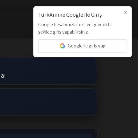
×
TürkAnime Google ile Giriş
Google hesabınızla hızlı ve güvenli bir
Üye Ol
Giriş Yap
şekilde giriş yapabilirsiniz.
Google ile giriş yap
A
al