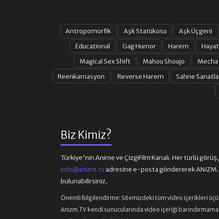
Antropomorfik
Aşk Statükosu
Aşk Üçgeni
Educational
Gag Humor
Harem
Hayat
Magical Sex Shift
Mahou Shoujo
Mecha
Reenkarnasyon
Reverse Harem
Sahne Sanatla
Biz Kimiz?
Türkiye'nin Anime ve ÇizgiFilm Kanalı. Her türlü görüş, ön
info@anizm.tv
adresine e-posta göndererek ANIZM.TV
bulunabilirsiniz.
Önemli Bilgilendirme:
Sitemizdeki tüm video içerikleri üç
Anizm.TV kendi sunucularında video içeriği barındırmamaktad