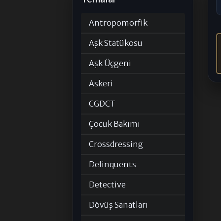
Antropomorfik
Aşk Statükosu
Aşk Üçgeni
Askeri
CGDCT
Çocuk Bakımı
Crossdressing
Delinquents
Detective
Dövüş Sanatları