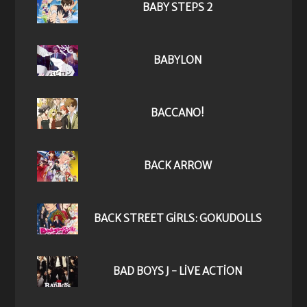
BABY STEPS 2
BABYLON
BACCANO!
BACK ARROW
BACK STREET GIRLS: GOKUDOLLS
BAD BOYS J - LIVE ACTION