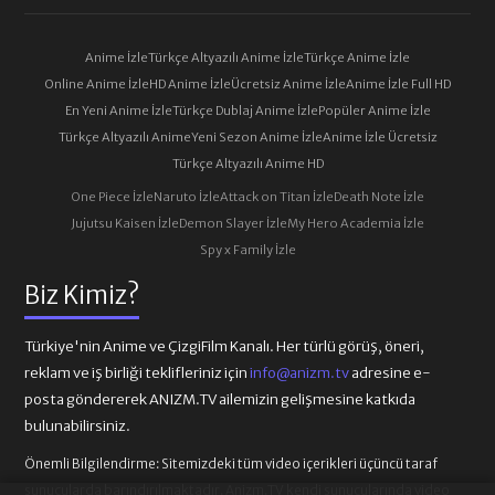
Anime İzle
Türkçe Altyazılı Anime İzle
Türkçe Anime İzle
Online Anime İzle
HD Anime İzle
Ücretsiz Anime İzle
Anime İzle Full HD
En Yeni Anime İzle
Türkçe Dublaj Anime İzle
Popüler Anime İzle
Türkçe Altyazılı Anime
Yeni Sezon Anime İzle
Anime İzle Ücretsiz
Türkçe Altyazılı Anime HD
One Piece İzle
Naruto İzle
Attack on Titan İzle
Death Note İzle
Jujutsu Kaisen İzle
Demon Slayer İzle
My Hero Academia İzle
Spy x Family İzle
Biz Kimiz?
Türkiye'nin Anime ve ÇizgiFilm Kanalı. Her türlü görüş, öneri,
reklam ve iş birliği teklifleriniz için
info@anizm.tv
adresine e-
posta göndererek ANIZM.TV ailemizin gelişmesine katkıda
bulunabilirsiniz.
Önemli Bilgilendirme:
Sitemizdeki tüm video içerikleri üçüncü taraf
sunucularda barındırılmaktadır. Anizm.TV kendi sunucularında video